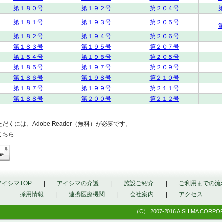
第１８０号
第１９２号
第２０４号
第１８１号
第１９３号
第２０５号
第１８２号
第１９４号
第２０６号
第１８３号
第１９５号
第２０７号
第１８４号
第１９６号
第２０８号
第１８５号
第１９７号
第２０９号
第１８６号
第１９８号
第２１０号
第１８７号
第１９９号
第２１１号
第１８８号
第２００号
第２１２号
だくには、Adobe Reader（無料）が必要です。
こちら
アイシマTOP
|
アイシマの介護
|
施設ご紹介
|
ご利用までの流
採用情報
|
連携医療機関
|
会社案内
|
アクセス
（C） 2007-2016 AISHIMA CORPORAT