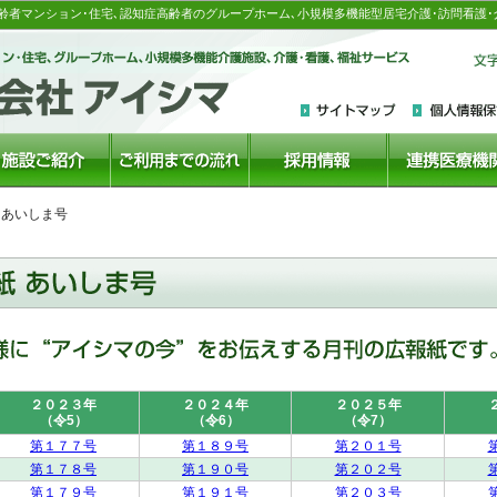
齢者マンション･住宅､認知症高齢者のグループホーム､小規模多機能型居宅介護･訪問看護･
 あいしま号
２０２３年
２０２４年
２０２５年
（令5）
（令6）
（令7）
第１７７号
第１８９号
第２０１号
第１７８号
第１９０号
第２０２号
第１７９号
第１９１号
第２０３号