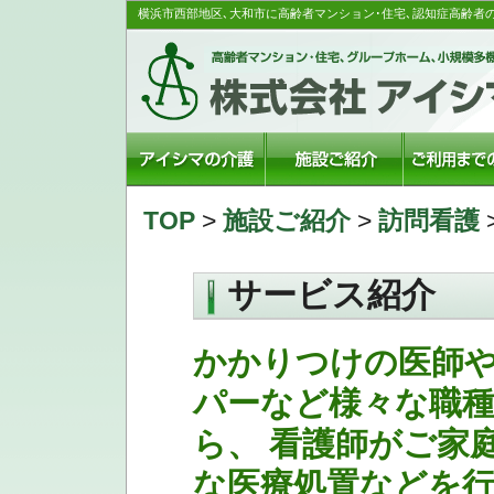
横浜市西部地区､大和市に高齢者マンション･住宅､認知症高齢者
TOP
>
施設ご紹介
>
訪問看護
サービス紹介
かかりつけの医師
パーなど様々な職
ら、 看護師がご家
な医療処置などを