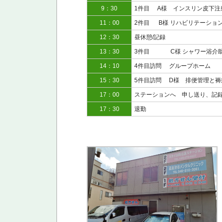
9：30
1件目 A様 インスリン皮下注
11：00
2件目 B様 リハビリテーショ
12：30
昼休憩/記録
13：30
3件目 C様 シャワー浴介助
14：10
4件目訪問 グループホーム
15：30
5件目訪問 D様 排便管理と褥
17：00
ステーションへ 申し送り、記
17：30
退勤