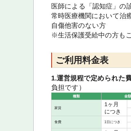
医師による「認知症」の
常時医療機関において治
自傷他害のない方
※生活保護受給中の方も
ご利用料金表
1.運営規程で定められた
負担です）
種類
金
1ヶ月
家賃
につき
食費
1日につき