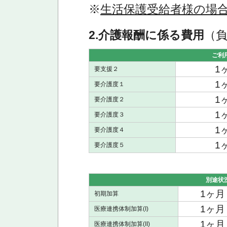
※
生活保護受給者様の場
2.介護報酬に係る費用
（負
ご利
1
要支援２
1
要介護度１
1
要介護度２
1
要介護度３
1
要介護度４
1
要介護度５
別途状
1ヶ月
初期加算
1ヶ月
医療連携体制加算(I)
1ヶ月
医療連携体制加算(II)