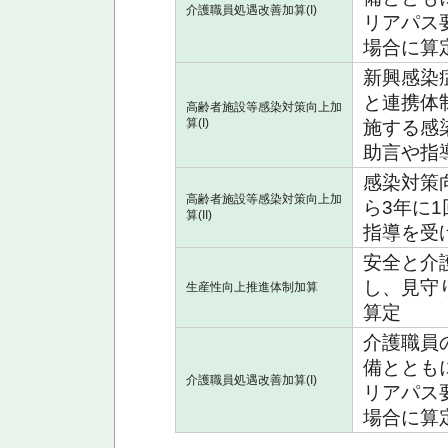
介護職員処遇改善加算(I)
リアパス
場合に算定
新興感染
と連携体
高齢者施設等感染対策向上加
算(I)
施する感
助言や指
感染対策
高齢者施設等感染対策向上加
ら3年に
算(II)
指導を受
安全と介
し、見守
生産性向上推進体制加算
算定
介護職員
備ととも
介護職員処遇改善加算(I)
リアパス
場合に算定