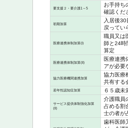
お手持ち
要支援２・要介護1～5
確認くだ
入居後3
初期加算
戻ってい
職員又は
師と24
医療連携体制加算(I)
算定
医療連携
医療連携体制加算(II)
アが必要
協力医療
協力医療機関連携加算
共有する
６５歳未
若年性認知症加算
介護職員
サービス提供体制強化加算
占める割
(II)
士の者が
歯科医師