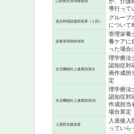
が、介護
口腔衛生管理体制加
導行って
グループ
退去時相談援助加算（１回）
について
管理栄養
養ケアに
栄養管理体制加算
った場合
理学療法
認知症対
生活機能向上連携加算(I)
画作成担
定
理学療法
認知症対
生活機能向上連携加算(II)
作成担当
場合算定
入居後入
入退院支援加算
っていら