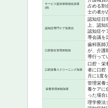
サービス提供体制強化加算
占める割
(III)
士の者が
認知症日
上、認知
認知症専門ケア加算(I)
認知症ケ
導会議を
歯科医師
が、介護
口腔衛生管理体制加
導行って
口腔・栄
者に口腔
口腔栄養スクリーニング加算
月に1度
管理栄養
養ケアに
栄養管理体制加算
った場合
理学療法