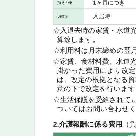
1ヶ月につき
(5)その他
入居時
(6)敷金
☆入退去時の家賃・水道
算致します。
☆利用料は月末締めの翌
☆家賃、食材料費、水道
掛かった費用により改定
は、改定の根拠となる資
意の下で改定を行います
☆
生活保護を受給されて
ついてはお問い合わせ
2.介護報酬に係る費用
（負