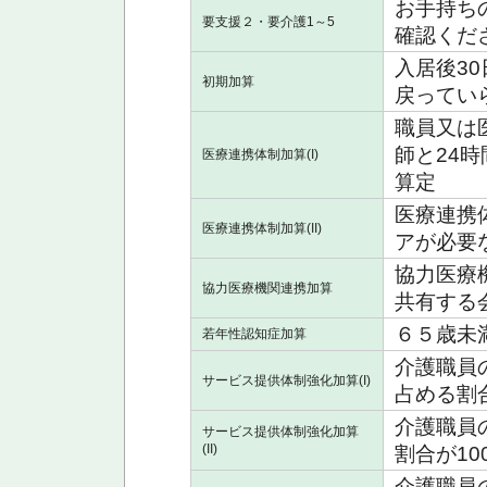
お手持ち
要支援２・要介護1～5
確認くだ
入居後3
初期加算
戻ってい
職員又は
師と24
医療連携体制加算(I)
算定
医療連携
医療連携体制加算(II)
アが必要
協力医療
協力医療機関連携加算
共有する
６５歳未
若年性認知症加算
介護職員
サービス提供体制強化加算(I)
占める割合
介護職員
サービス提供体制強化加算
(II)
割合が10
介護職員