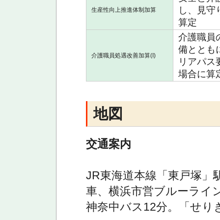
し、見守
生産性向上推進体制加算
算定
介護職員
備ととも
介護職員処遇改善加算(I)
リアパス
場合に算定
地図
交通案内
JR東海道本線「東戸塚」
車、横浜市営ブルーライ
神奈中バス12分。「せり