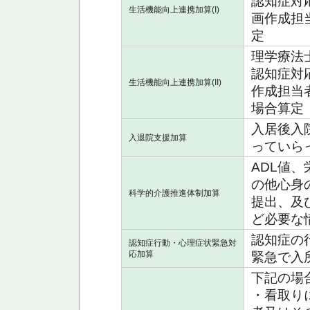
認知症対
生活機能向上連携加算(I)
画作成担
定
理学療法
認知症対
生活機能向上連携加算(II)
作成担当
場合算定
入居後入
入退院支援加算
っていら
ADL値
の他心身
科学的介護推進体制加算
提出、及
ど必要な
認知症の
認知症行動・心理症状緊急対
応加算
緊急で入
下記の場
・看取り