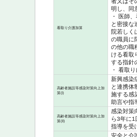
者又はそ
明し、同
・ 医師
と密接な
看取り介護加算
院若しく
の職員に
の他の職
ける看取
する指針
・ 看取
新興感染
と連携体
高齢者施設等感染対策向上加
算(I)
施する感
助言や指
感染対策
高齢者施設等感染対策向上加
ら3年に
算(II)
指導を受
安全と介