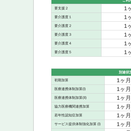
ご利
1
要支援２
1
要介護度１
1
要介護度２
1
要介護度３
1
要介護度４
1
要介護度５
別途状
1ヶ
初期加算
1ヶ
医療連携体制加算(I)
1ヶ
医療連携体制加算(II)
1ヶ
協力医療機関連携加算
1ヶ
若年性認知症加算
1ヶ
サービス提供体制強化加算 (I)