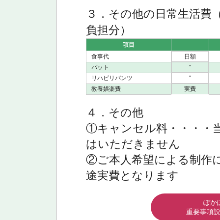
３．その他の日常生活費
負担分）
項目
食事代
日額
パット
″
リハビリパンツ
″
教養娯楽費
実費
４．その他
①キャンセル料・・・・
はいただきません
②ご本人希望による制作
途実費となります
ぽか
重要事項