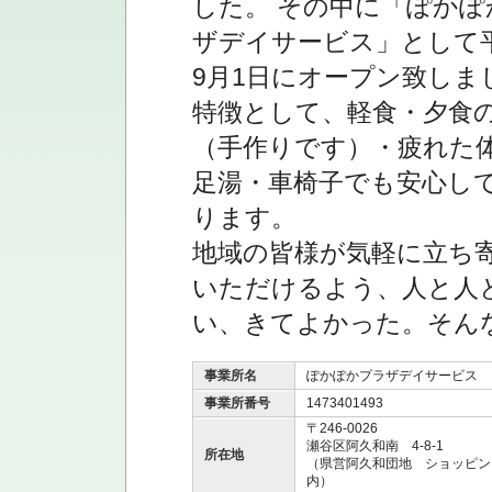
した。 その中に「ぽかぽ
ザデイサービス」として平
9月1日にオープン致しま
特徴として、軽食・夕食
（手作りです）・疲れた
足湯・車椅子でも安心し
ります。
地域の皆様が気軽に立ち
いただけるよう、人と人
い、きてよかった。そん
事業所名
ぽかぽかプラザデイサービス
事業所番号
1473401493
〒246-0026
瀬谷区阿久和南 4-8-1
所在地
（県営阿久和団地 ショッピン
内）