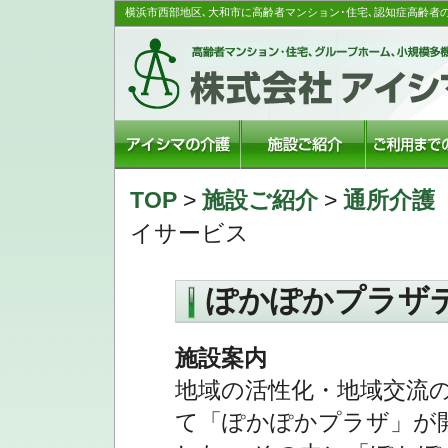
横浜市西部地区､大和市に高齢者マンション･住宅､認知症高齢者
TOP
>
施設ご紹介
>
通所介護
イサービス
ぽかぽかプラザ
施設案内
地域の活性化・地域交流
て「ぽかぽかプラザ」が