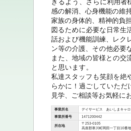
きるよう、さらに利用者
感の解消、心身機能の維
家族の身体的、精神的負
図るために必要な日常生
話および機能訓練、レク
ン等の介護、その他必要
また、地域の皆様との交
と思います。
私達スタッフも笑顔を絶
らかに！過ごしていただ
見学、ご相談等お気軽に
事業所名
デイサービス あいしまキャロ
事業所番号
1471200442
〒253-0105
所在地
高座郡寒川町岡田一丁目10番