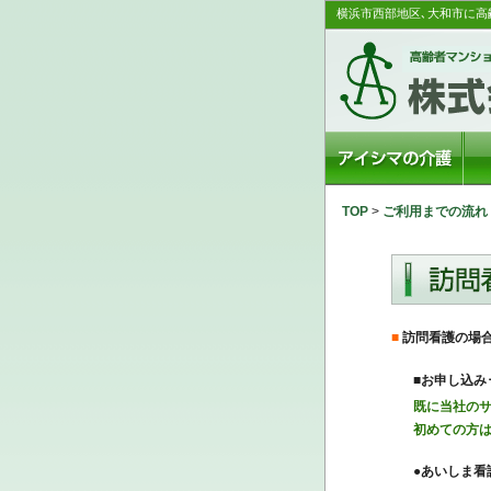
横浜市西部地区､大和市に高
TOP
>
ご利用までの流れ
■
訪問看護の場
■お申し込み
既に当社の
初めての方
●あいしま看