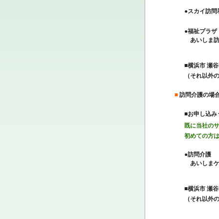
●スカイ訪問
●福祉プラザ
あいしま訪
■横浜市 瀬
（それ以外
■
訪問介護の場
■お申し込み
既に当社の
初めての方
●訪問介護
あいしまケ
■横浜市 瀬
（それ以外